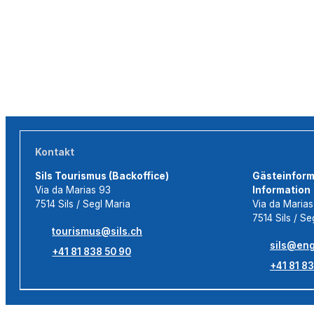
Kontakt
Sils Tourismus (Backoffice)
Gästeinforma
Via da Marias 93
Information
7514 Sils / Segl Maria
Via da Maria
7514 Sils / Se
tourismus@sils.ch
sils@eng
+41 81 838 50 90
+41 81 83