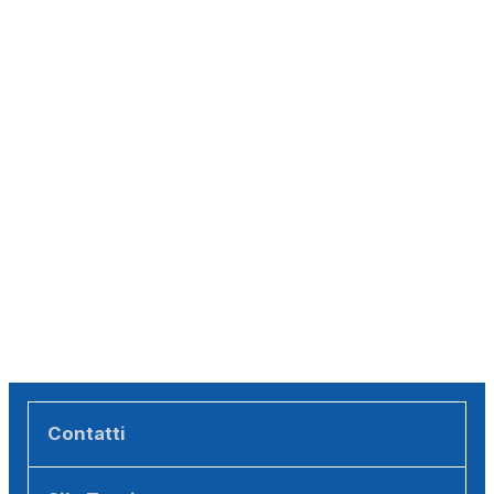
Contatti
Sils Tourismus (Backoffice)