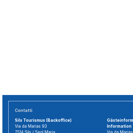
Contatti
Sils Tourismus (Backoffice)
Gästeinforma
Via da Marias 93
Information
7514 Sils / Segl Maria
Via da Maria