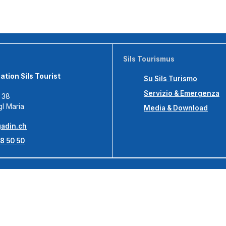
Sils Tourismus
tion Sils Tourist
Su Sils Turismo
Servizio & Emergenza
s 38
gl Maria
Media & Download
adin.ch
8 50 50