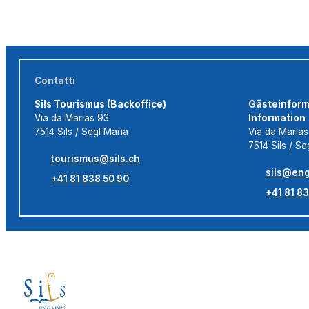
Contatti
Sils Tourismus (Backoffice)
Gästeinforma
Via da Marias 93
Information
7514 Sils / Segl Maria
Via da Maria
7514 Sils / Se
tourismus@sils.ch
sils@eng
+41 81 838 50 90
+41 81 83