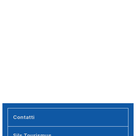
Contatti
Sils Tourismus (Backoffice)
Sils Tourismus