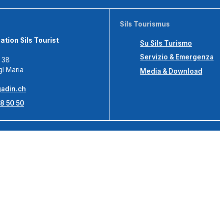
Sils Tourismus
tion Sils Tourist
Su Sils Turismo
Servizio & Emergenza
s 38
gl Maria
Media & Download
adin.ch
8 50 50