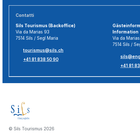
Contatti
Sils Tourismus (Backoffice)
Gästeinforma
Via da Marias 93
Information
7514 Sils / Segl Maria
Via da Maria
7514 Sils / Se
tourismus@sils.ch
sils@eng
+41 81 838 50 90
+41 81 83
© Sils Tourismus 2026