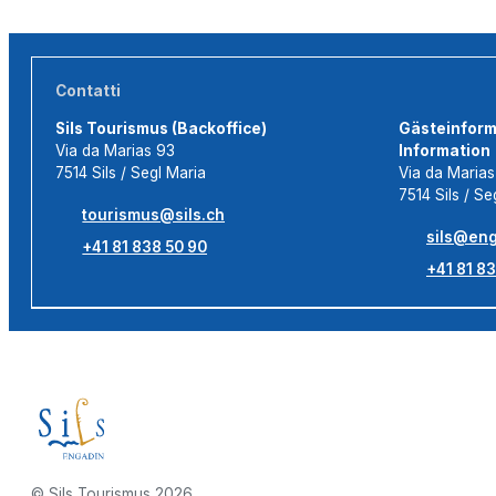
Contatti
Sils Tourismus (Backoffice)
Gästeinforma
Via da Marias 93
Information
7514 Sils / Segl Maria
Via da Maria
7514 Sils / Se
tourismus@sils.ch
sils@eng
+41 81 838 50 90
+41 81 83
© Sils Tourismus 2026