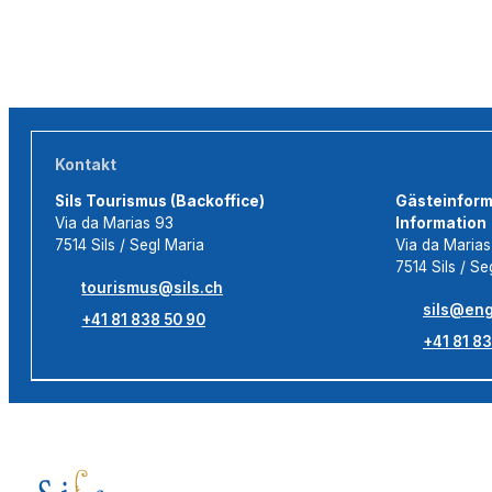
Kontakt
Sils Tourismus (Backoffice)
Gästeinforma
Via da Marias 93
Information
7514 Sils / Segl Maria
Via da Maria
7514 Sils / Se
tourismus@sils.ch
sils@eng
+41 81 838 50 90
+41 81 83