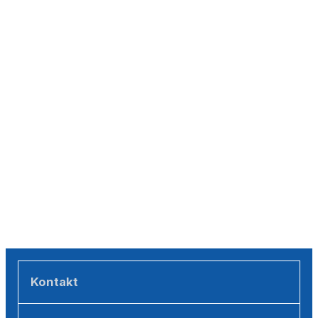
Kontakt
Sils Tourismus (Backoffice)